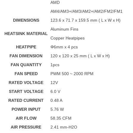
AMD
AM4/AM3+/AM3/AM2+/AM2/FM2/FM1
DIMENSIONS
123.6 x 71.7 x 159.5 mm ( L x W x H)
Aluminum Fins
HEATSINK MATERIAL
Copper Heatpipes
HEATPIPE
Φ6mm x 4 pcs
FAN DIMENSION
120 x 120 x 25 mm ( L x W x H)
FAN QUANTITY
1pcs
FAN SPEED
PWM 500 ~ 2000 RPM
RATED VOLTAGE
12V
START VOLTAGE
6.0 V
RATED CURRENT
0.48 A
POWER INPUT
5.76 W
AIR FLOW
58.35 CFM
AIR PRESSURE
2.41 mm-H2O