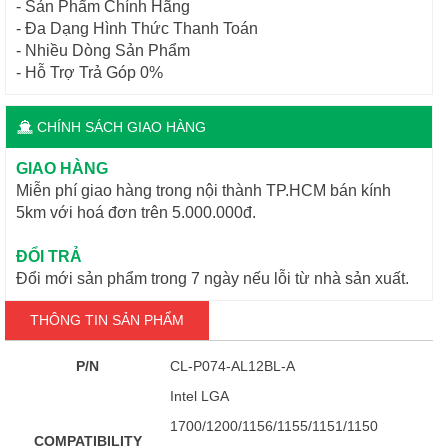
- Sản Phẩm Chính Hãng
- Đa Dạng Hình Thức Thanh Toán
- Nhiều Dòng Sản Phẩm
- Hỗ Trợ Trả Góp 0%
CHÍNH SÁCH GIAO HÀNG
GIAO HÀNG
Miễn phí giao hàng trong nội thành TP.HCM bán kính
5km với hoá đơn trên 5.000.000đ.
ĐỔI TRẢ
Đổi mới sản phẩm trong 7 ngày nếu lỗi từ nhà sản xuất.
THÔNG TIN SẢN PHẨM
P/N
CL-P074-AL12BL-A
Intel LGA
1700/1200/1156/1155/1151/1150
COMPATIBILITY