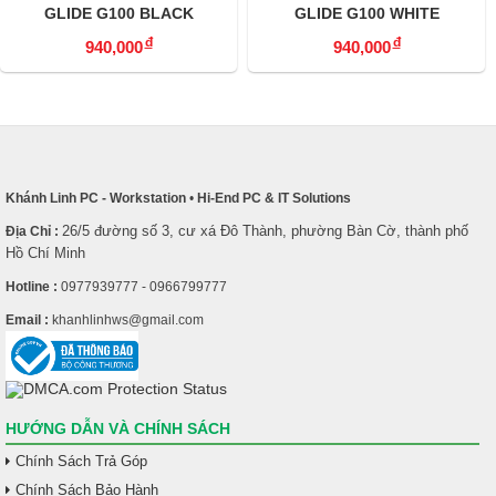
GLIDE G100 BLACK
GLIDE G100 WHITE
đ
đ
940,000
940,000
Khánh Linh PC - Workstation
•
Hi-End PC & IT Solutions
26/5 đường số 3, cư xá Đô Thành, phường Bàn Cờ, thành phố
Địa Chỉ :
Hồ Chí Minh
Hotline :
0977939777 - 0966799777
Email :
khanhlinhws@gmail.com
HƯỚNG DẪN VÀ CHÍNH SÁCH
Chính Sách Trả Góp
Chính Sách Bảo Hành