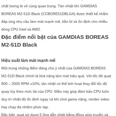
chất lượng là vô cùng quan trọng. Tản nhiệt khí GAMDIAS
BOREAS M2-51D Black (CCBORE51DBLGA) được thiết kế nhằm
đáp ứng nhu cầu làm mát mạnh mẽ, bền bỉ và ổn định cho nhiều
dòng CPU Intel và AMD.
Đặc điểm nổi bật của GAMDIAS BOREAS
M2-51D Black
Hiệu suất làm mát mạnh mẽ
Một trong những điểm đáng chú ý nhất của GAMDIAS BOREAS
M2-51D Black chính là khả năng làm mát hiệu quả. Với tốc độ quạt
800 – 2000 RPM ±10%, tản nhiệt có thể linh hoạt thay đổi tốc độ
quay tùy theo mức tải của CPU. Điều này giúp đảm bảo CPU luôn
duy trì nhiệt độ ổn định ngay cả khi chơi game nặng, render video
hay chạy đa nhiệm phức tạp.
Đặc biệt, quạt sử dụng 5 ống dẫn nhiệt bằng đồng giúp truyền và