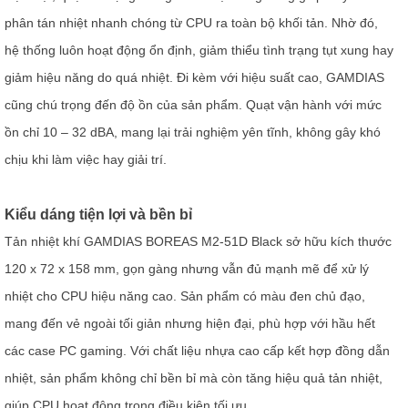
phân tán nhiệt nhanh chóng từ CPU ra toàn bộ khối tản. Nhờ đó,
hệ thống luôn hoạt động ổn định, giảm thiểu tình trạng tụt xung hay
giảm hiệu năng do quá nhiệt. Đi kèm với hiệu suất cao, GAMDIAS
cũng chú trọng đến độ ồn của sản phẩm. Quạt vận hành với mức
ồn chỉ 10 – 32 dBA, mang lại trải nghiệm yên tĩnh, không gây khó
chịu khi làm việc hay giải trí.
Kiểu dáng tiện lợi và bền bỉ
Tản nhiệt khí GAMDIAS BOREAS M2-51D Black sở hữu kích thước
120 x 72 x 158 mm, gọn gàng nhưng vẫn đủ mạnh mẽ để xử lý
nhiệt cho CPU hiệu năng cao. Sản phẩm có màu đen chủ đạo,
mang đến vẻ ngoài tối giản nhưng hiện đại, phù hợp với hầu hết
các case PC gaming. Với chất liệu nhựa cao cấp kết hợp đồng dẫn
nhiệt, sản phẩm không chỉ bền bỉ mà còn tăng hiệu quả tản nhiệt,
giúp CPU hoạt động trong điều kiện tối ưu.