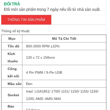
ĐỔI TRẢ
Đổi mới sản phẩm trong 7 ngày nếu lỗi từ nhà sản xuất.
THÔNG TIN SẢN PHẨM
Thông số kỹ thuật:
Mục
Mô Tả Chi Tiết
Tốc độ
800-2000 RPM ±10%
Kích
120 x 72 x 158mm
thước
Cổng
4 Pin PWM / 9-Pin USB
kết nối
Màu sắc
Đen
Intel: LGA1851/ 1700/ 1151/ 1150/ 1155/ 1156/
Socket
1200; AMD: AM5/ AM4
Bảo