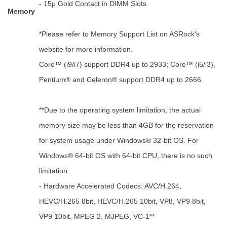
- 15μ Gold Contact in DIMM Slots
Memory
*Please refer to Memory Support List on ASRock's
website for more information.
Core™ (i9/i7) support DDR4 up to 2933; Core™ (i5/i3),
Pentium® and Celeron® support DDR4 up to 2666.
**Due to the operating system limitation, the actual
memory size may be less than 4GB for the reservation
for system usage under Windows® 32-bit OS. For
Windows® 64-bit OS with 64-bit CPU, there is no such
limitation.
- Hardware Accelerated Codecs: AVC/H.264,
HEVC/H.265 8bit, HEVC/H.265 10bit, VP8, VP9 8bit,
VP9 10bit, MPEG 2, MJPEG, VC-1**