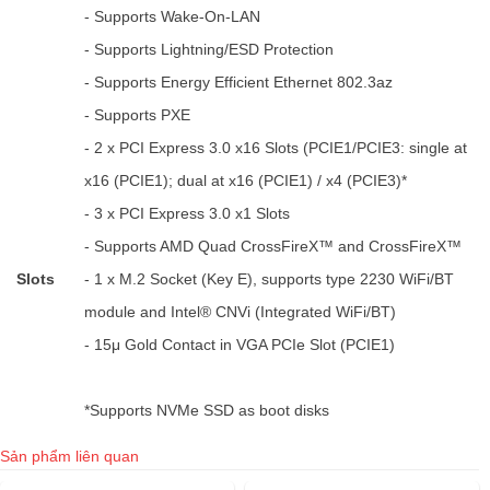
- Supports Wake-On-LAN
- Supports Lightning/ESD Protection
- Supports Energy Efficient Ethernet 802.3az
- Supports PXE
- 2 x PCI Express 3.0 x16 Slots (PCIE1/PCIE3: single at
x16 (PCIE1); dual at x16 (PCIE1) / x4 (PCIE3)*
- 3 x PCI Express 3.0 x1 Slots
- Supports AMD Quad CrossFireX™ and CrossFireX™
Slots
- 1 x M.2 Socket (Key E), supports type 2230 WiFi/BT
module and Intel® CNVi (Integrated WiFi/BT)
- 15μ Gold Contact in VGA PCIe Slot (PCIE1)
*Supports NVMe SSD as boot disks
Sản phẩm liên quan