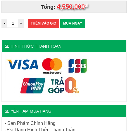
4,550,000
đ
Tổng:
THÊM VÀO GIỎ
MUA NGAY
HÌNH THỨC THANH TOÁN
YÊN TÂM MUA HÀNG
- Sản Phẩm Chính Hãng
- Đa Dạng Hình Thức Thanh Toán