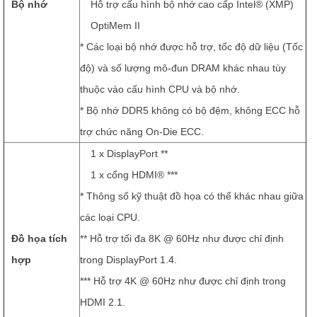
Bộ nhớ
Hỗ trợ cấu hình bộ nhớ cao cấp Intel® (XMP)
OptiMem II
* Các loại bộ nhớ được hỗ trợ, tốc độ dữ liệu (Tốc
độ) và số lượng mô-đun DRAM khác nhau tùy
thuộc vào cấu hình CPU và bộ nhớ.
* Bộ nhớ DDR5 không có bộ đệm, không ECC hỗ
trợ chức năng On-Die ECC.
1 x DisplayPort **
1 x cổng HDMI® ***
* Thông số kỹ thuật đồ họa có thể khác nhau giữa
các loại CPU.
Đồ họa tích
** Hỗ trợ tối đa 8K @ 60Hz như được chỉ định
hợp
trong DisplayPort 1.4.
*** Hỗ trợ 4K @ 60Hz như được chỉ định trong
HDMI 2.1.