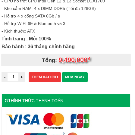
- CPU hỗ trợ: CPU Intel Gen 12 & 13 Socket LGA1700
- Khe cắm RAM: 4 x DIMM DDR5 (Tối đa 128GB)
- Hỗ trợ 4 x cổng SATA 6Gb / s
- Hỗ trợ WIFI 6E & Bluetooth v5.3
- Kích thước: ATX
Tình trạng : Mới 100%
Bảo hành : 36 tháng chính hãng
9,490,000
đ
Tổng:
THÊM VÀO GIỎ
MUA NGAY
HÌNH THỨC THANH TOÁN