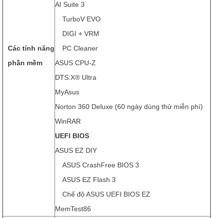
AI Suite 3
TurboV EVO
DIGI + VRM
Các tính năng
PC Cleaner
phần mềm
ASUS CPU-Z
DTS:X® Ultra
MyAsus
Norton 360 Deluxe (60 ngày dùng thử miễn phí)
WinRAR
UEFI BIOS
ASUS EZ DIY
ASUS CrashFree BIOS 3
ASUS EZ Flash 3
Chế độ ASUS UEFI BIOS EZ
MemTest86