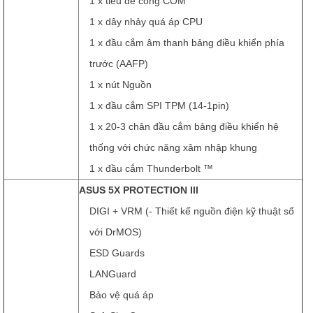
1 x tiêu đề cổng COM
1 x dây nhảy quá áp CPU
1 x đầu cắm âm thanh bảng điều khiển phía
trước (AAFP)
1 x nút Nguồn
1 x đầu cắm SPI TPM (14-1pin)
1 x 20-3 chân đầu cắm bảng điều khiển hệ
thống với chức năng xâm nhập khung
1 x đầu cắm Thunderbolt ™
ASUS 5X PROTECTION III
DIGI + VRM (- Thiết kế nguồn điện kỹ thuật số
với DrMOS)
ESD Guards
LANGuard
Bảo vệ quá áp