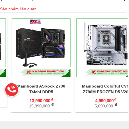
Sản phẩm liên quan
Mainboard ASRock Z790
Mainboard Colorful CVN
Taichi DDR5
Z790M FROZEN D5 V20
đ
đ
13,990,000
4,990,000
đ
đ
15,990,000
5,690,000