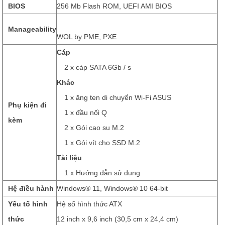
BIOS
256 Mb Flash ROM, UEFI AMI BIOS
Manageability
WOL by PME, PXE
Cáp
2 x cáp SATA 6Gb / s
Khác
1 x ăng ten di chuyển Wi-Fi ASUS
Phụ kiện đi
1 x đầu nối Q
kèm
2 x Gói cao su M.2
1 x Gói vít cho SSD M.2
Tài liệu
1 x Hướng dẫn sử dụng
Hệ điều hành
Windows® 11, Windows® 10 64-bit
Yếu tố hình
Hệ số hình thức ATX
thức
12 inch x 9,6 inch (30,5 cm x 24,4 cm)