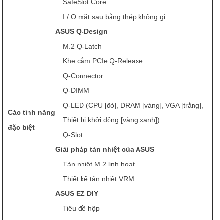
SafeSlot Core +
I / O mặt sau bằng thép không gỉ
ASUS Q-Design
M.2 Q-Latch
Khe cắm PCIe Q-Release
Q-Connector
Q-DIMM
Q-LED (CPU [đỏ], DRAM [vàng], VGA [trắng],
Các tính năng
Thiết bị khởi động [vàng xanh])
đặc biệt
Q-Slot
Giải pháp tản nhiệt của ASUS
Tản nhiệt M.2 linh hoạt
Thiết kế tản nhiệt VRM
ASUS EZ DIY
Tiêu đề hộp