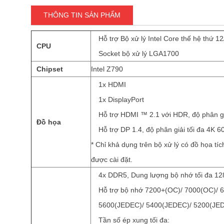
THÔNG TIN SẢN PHẨM
Hỗ trợ Bộ xử lý Intel Core thế hệ thứ 1
CPU
Socket bộ xử lý LGA1700
Chipset
Intel Z790
1x HDMI
1x DisplayPort
Hỗ trợ HDMI ™ 2.1 với HDR, độ phân gi
Đồ họa
Hỗ trợ DP 1.4, độ phân giải tối đa 4K 6
* Chỉ khả dụng trên bộ xử lý có đồ họa t
được cài đặt.
4x DDR5, Dung lượng bộ nhớ tối đa 1
Hỗ trợ bộ nhớ 7200+(OC)/ 7000(OC)/ 
5600(JEDEC)/ 5400(JEDEC)/ 5200(JE
Tần số ép xung tối đa: