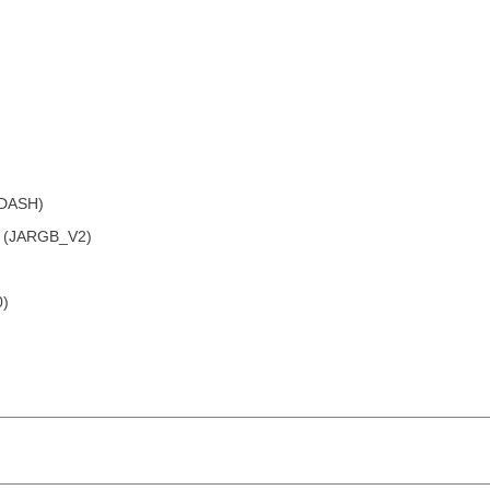
(JDASH)
hỉ (JARGB_V2)
0)