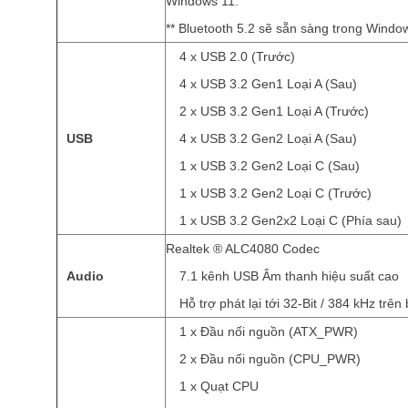
Windows 11.
** Bluetooth 5.2 sẽ sẵn sàng trong Wind
4 x USB 2.0 (Trước)
4 x USB 3.2 Gen1 Loại A (Sau)
2 x USB 3.2 Gen1 Loại A (Trước)
USB
4 x USB 3.2 Gen2 Loại A (Sau)
1 x USB 3.2 Gen2 Loại C (Sau)
1 x USB 3.2 Gen2 Loại C (Trước)
1 x USB 3.2 Gen2x2 Loại C (Phía sau)
Realtek ® ALC4080 Codec
Audio
7.1 kênh USB Âm thanh hiệu suất cao
Hỗ trợ phát lại tới 32-Bit / 384 kHz trê
1 x Đầu nối nguồn (ATX_PWR)
2 x Đầu nối nguồn (CPU_PWR)
1 x Quạt CPU