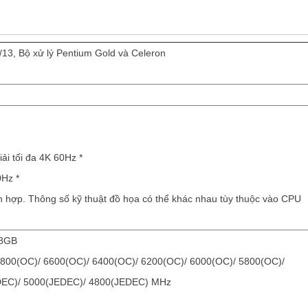
2/13, Bộ xử lý Pentium Gold và Celeron
ải tối đa 4K 60Hz *
0Hz *
ích hợp. Thông số kỹ thuật đồ họa có thể khác nhau tùy thuộc vào CPU
28GB
6800(OC)/ 6600(OC)/ 6400(OC)/ 6200(OC)/ 6000(OC)/ 5800(OC)/
DEC)/ 5000(JEDEC)/ 4800(JEDEC) MHz