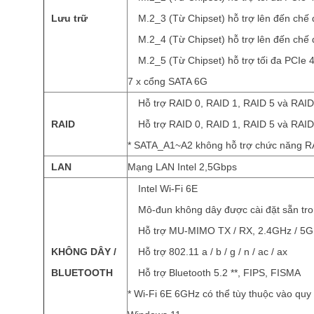
Lưu trữ
M.2_3 (Từ Chipset) hỗ trợ lên đến chế
M.2_4 (Từ Chipset) hỗ trợ lên đến chế
M.2_5 (Từ Chipset) hỗ trợ tối đa PCIe 
7 x cổng SATA 6G
Hỗ trợ RAID 0, RAID 1, RAID 5 và RAID 1
RAID
Hỗ trợ RAID 0, RAID 1, RAID 5 và RAID 
* SATA_A1~A2 không hỗ trợ chức năng R
LAN
Mạng LAN Intel 2,5Gbps
Intel Wi-Fi 6E
Mô-đun không dây được cài đặt sẵn tr
Hỗ trợ MU-MIMO TX / RX, 2.4GHz / 5G
KHÔNG DÂY /
Hỗ trợ 802.11 a / b / g / n / ac / ax
BLUETOOTH
Hỗ trợ Bluetooth 5.2 **, FIPS, FISMA
* Wi-Fi 6E 6GHz có thể tùy thuộc vào quy