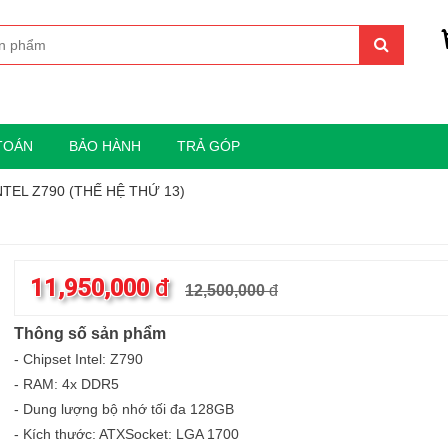
TOÁN
BẢO HÀNH
TRẢ GÓP
NTEL Z790 (THẾ HỆ THỨ 13)
11,950,000
đ
12,500,000
đ
Thông số sản phẩm
- Chipset Intel: Z790
- RAM: 4x DDR5
- Dung lượng bộ nhớ tối đa 128GB
- Kích thước: ATXSocket: LGA 1700