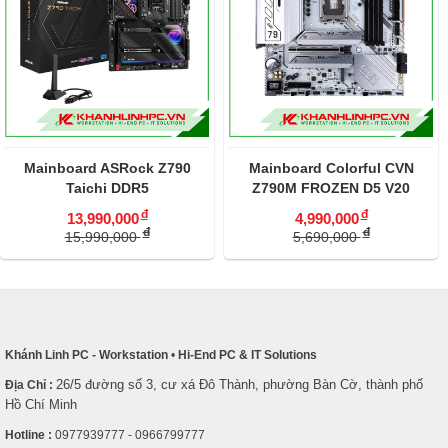
Mainboard ASRock Z790
Mainboard Colorful CVN
Taichi DDR5
Z790M FROZEN D5 V20
đ
đ
13,990,000
4,990,000
đ
đ
15,990,000
5,690,000
Khánh Linh PC - Workstation
•
Hi-End PC & IT Solutions
26/5 đường số 3, cư xá Đô Thành, phường Bàn Cờ, thành phố
Địa Chỉ :
Hồ Chí Minh
Hotline :
0977939777 - 0966799777