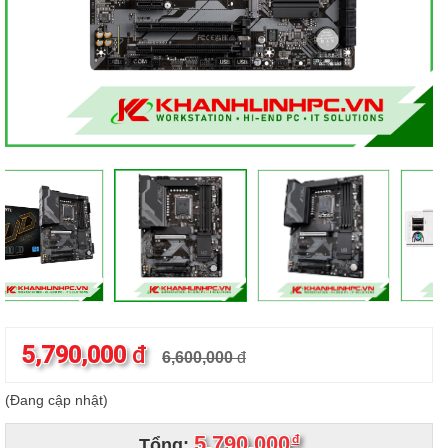
5,790,000
đ
6,600,000
đ
(Đang cập nhật)
5,790,000
đ
Tổng: