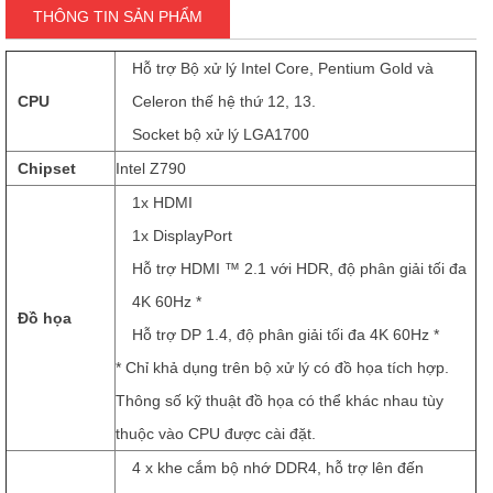
THÔNG TIN SẢN PHẨM
Hỗ trợ Bộ xử lý Intel Core, Pentium Gold và
CPU
Celeron thế hệ thứ 12, 13.
Socket bộ xử lý LGA1700
Chipset
Intel Z790
1x HDMI
1x DisplayPort
Hỗ trợ HDMI ™ 2.1 với HDR, độ phân giải tối đa
4K 60Hz *
Đồ họa
Hỗ trợ DP 1.4, độ phân giải tối đa 4K 60Hz *
* Chỉ khả dụng trên bộ xử lý có đồ họa tích hợp.
Thông số kỹ thuật đồ họa có thể khác nhau tùy
thuộc vào CPU được cài đặt.
4 x khe cắm bộ nhớ DDR4, hỗ trợ lên đến