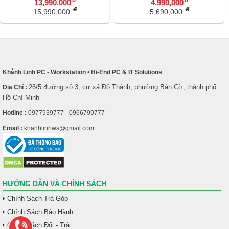
đ
đ
13,990,000
4,990,000
đ
đ
15,990,000
5,690,000
Khánh Linh PC - Workstation
•
Hi-End PC & IT Solutions
26/5 đường số 3, cư xá Đô Thành, phường Bàn Cờ, thành phố
Địa Chỉ :
Hồ Chí Minh
Hotline :
0977939777 - 0966799777
Email :
khanhlinhws@gmail.com
HƯỚNG DẪN VÀ CHÍNH SÁCH
Chính Sách Trả Góp
Chính Sách Bảo Hành
Chính Sách Đổi - Trả