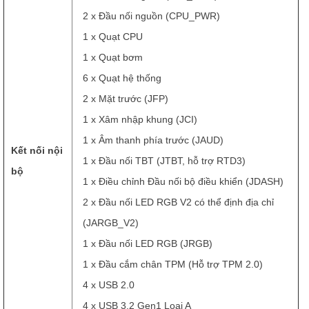
2 x Đầu nối nguồn (CPU_PWR)
1 x Quạt CPU
1 x Quạt bơm
6 x Quạt hệ thống
2 x Mặt trước (JFP)
1 x Xâm nhập khung (JCI)
1 x Âm thanh phía trước (JAUD)
Kết nối nội
1 x Đầu nối TBT (JTBT, hỗ trợ RTD3)
bộ
1 x Điều chỉnh Đầu nối bộ điều khiển (JDASH)
2 x Đầu nối LED RGB V2 có thể định địa chỉ
(JARGB_V2)
1 x Đầu nối LED RGB (JRGB)
1 x Đầu cắm chân TPM (Hỗ trợ TPM 2.0)
4 x USB 2.0
4 x USB 3.2 Gen1 Loại A