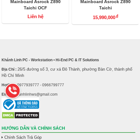
Mainboard Asrock Z890
Mainboard Asrock Z890
Taichi OCF
Taichi
Liên hệ
đ
15,990,000
Khánh Linh PC - Workstation
•
Hi-End PC & IT Solutions
26/5 đường số 3, cư xá Đô Thành, phường Bàn Cờ, thành phố
Địa Chỉ :
Hồ Chí Minh
Hotline :
0977939777 - 0966799777
Email :
khanhlinhws@gmail.com
HƯỚNG DẪN VÀ CHÍNH SÁCH
Chính Sách Trả Góp