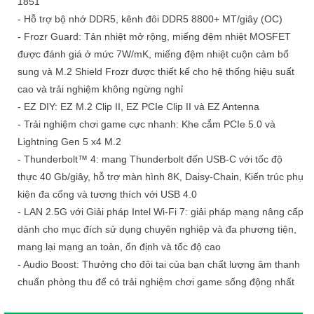
1851
- Hỗ trợ bộ nhớ DDR5, kênh đôi DDR5 8800+ MT/giây (OC)
- Frozr Guard: Tản nhiệt mở rộng, miếng đệm nhiệt MOSFET
được đánh giá ở mức 7W/mK, miếng đệm nhiệt cuộn cảm bổ
sung và M.2 Shield Frozr được thiết kế cho hệ thống hiệu suất
cao và trải nghiệm không ngừng nghỉ
- EZ DIY: EZ M.2 Clip II, EZ PCIe Clip II và EZ Antenna
- Trải nghiệm chơi game cực nhanh: Khe cắm PCIe 5.0 và
Lightning Gen 5 x4 M.2
- Thunderbolt™ 4: mang Thunderbolt đến USB-C với tốc độ
thực 40 Gb/giây, hỗ trợ màn hình 8K, Daisy-Chain, Kiến trúc phụ
kiện đa cổng và tương thích với USB 4.0
- LAN 2.5G với Giải pháp Intel Wi-Fi 7: giải pháp mạng nâng cấp
dành cho mục đích sử dụng chuyên nghiệp và đa phương tiện,
mang lại mạng an toàn, ổn định và tốc độ cao
- Audio Boost: Thưởng cho đôi tai của bạn chất lượng âm thanh
chuẩn phòng thu để có trải nghiệm chơi game sống động nhất