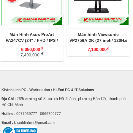
Màn hình Viewsonic
LCD MSI MP272L 27nch (FHD
VP2756A-2K (27 inch/ 120Hz/
1920 x 1080/ IPS/ 100Hz/ 1 ms)
2K QHD/ Pantone Validated/
đ
đ
7,100,000
2,490,000
90W USB-C)
đ
2,890,000
Khánh Linh PC - Workstation
•
Hi-End PC & IT Solutions
26/5 đường số 3, cư xá Đô Thành, phường Bàn Cờ, thành phố
Địa Chỉ :
Hồ Chí Minh
Hotline :
0977939777 - 0966799777
Email :
khanhlinhws@gmail.com