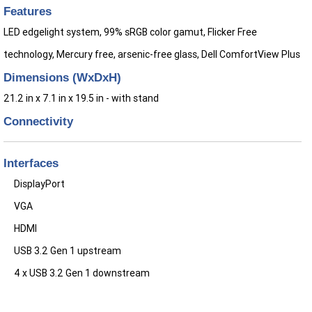
Features
LED edgelight system, 99% sRGB color gamut, Flicker Free
technology, Mercury free, arsenic-free glass, Dell ComfortView Plus
Dimensions (WxDxH)
21.2 in x 7.1 in x 19.5 in - with stand
Connectivity
Interfaces
DisplayPort
VGA
HDMI
USB 3.2 Gen 1 upstream
4 x USB 3.2 Gen 1 downstream